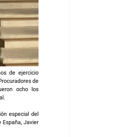
s de ejercicio 
Procuradores de 
eron ocho los 
al.
n especial del 
 España, Javier 